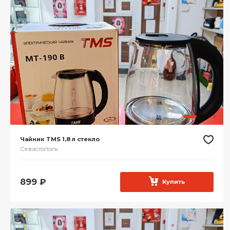
Чайник TMS 1,8 л стекло
Севастополь
899
₽
Купить