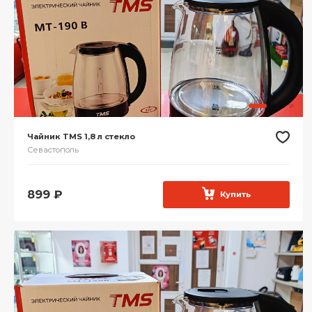
Чайник TMS 1,8 л стекло
Севастополь
899
₽
Купить