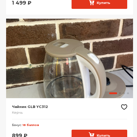
1 499
₽
Купить
Чайник GLB YC312
Керчь
Бонус:
18 баллов
899
₽
Купить