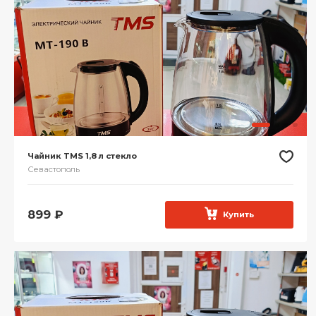
Чайник TMS 1,8 л стекло
Севастополь
899
₽
Купить