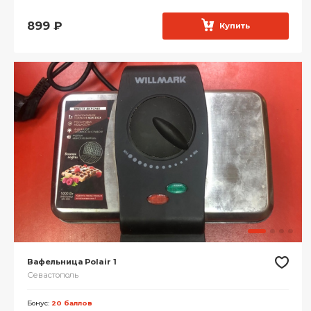
899
₽
Купить
Вафельница Polair 1
Севастополь
Бонус:
20 баллов