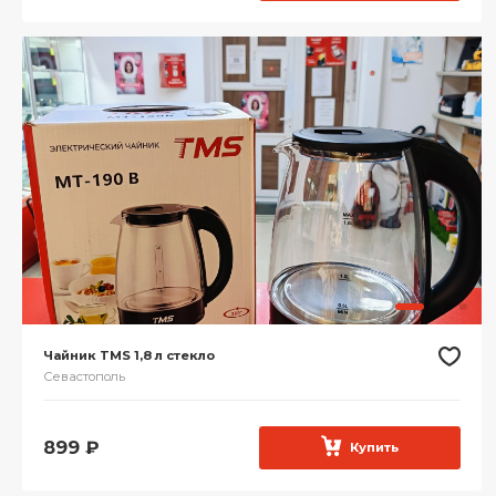
Чайник TMS 1,8 л стекло
Севастополь
899
₽
Купить