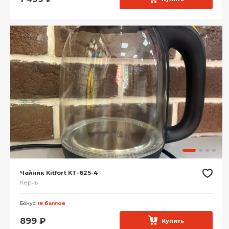
Чайник Kitfort KT-625-4
Керчь
Бонус:
18 баллов
899
₽
Купить