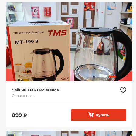
Чайник TMS 1,8 л стекло
Севастополь
899
₽
Купить