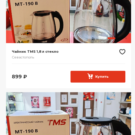
Чайник TMS 1,8 л стекло
Севастополь
899
₽
Купить