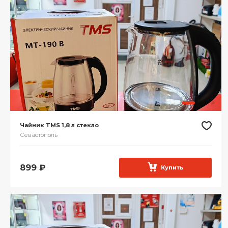
Чайник TMS 1,8 л стекло
Севастополь
899
₽
Купить