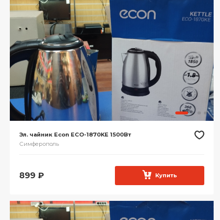
Эл. чайник Econ ECO-1870KE 1500Вт
Симферополь
899
₽
Купить