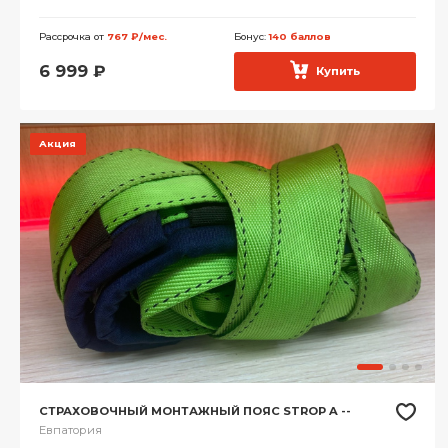
Рассрочка от
767 ₽/мес.
Бонус:
140 баллов
6 999
₽
Купить
Акция
СТРАХОВОЧНЫЙ МОНТАЖНЫЙ ПОЯС STROP A --
Евпатория