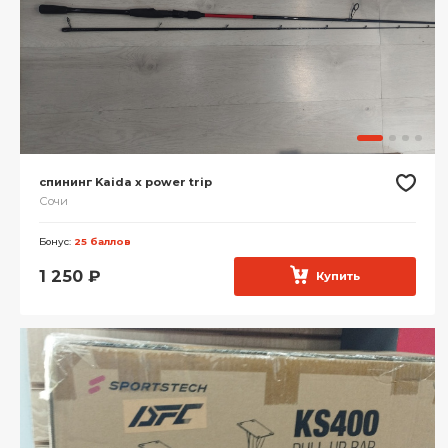
спининг Kaida x power trip
Сочи
Бонус:
25 баллов
1 250
₽
Купить