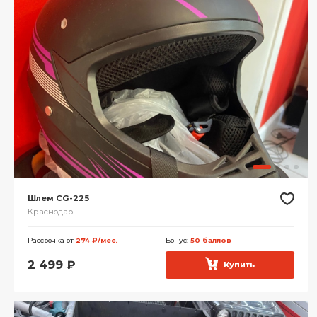
Шлем CG-225
Краснодар
Рассрочка от
274 ₽/мес.
Бонус:
50 баллов
2 499
₽
Купить