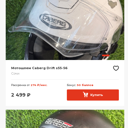
Мотошлем Caberg Drift s55-56
Сочи
Рассрочка от
274 ₽/мес.
Бонус:
50 баллов
2 499
₽
Купить