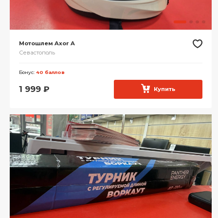
Мотошлем Axor A
Севастополь
Бонус:
40 баллов
1 999
₽
Купить