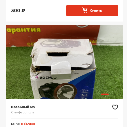
300
₽
Купить
налобный 5w
Симферополь
Бонус:
11 баллов