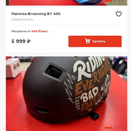
Ракетки Browning BT 400
Севастополь
Рассрочка от
658 ₽/мес.
5 999
₽
Купить