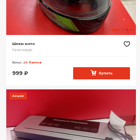
Шлем мото
Краснодар
Бонус:
20 баллов
999
₽
Купить
Акция