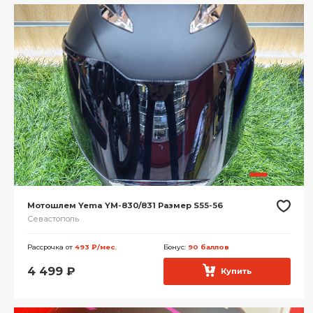
Мотошлем Yema YM-830/831 Размер S55-56
Севастополь
Рассрочка от
493 ₽/мес.
Бонус:
90 баллов
4 499
₽
Купить