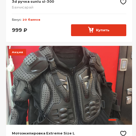
3d ручка sunlu sl-300
Бахчисарай
Бонус:
20 баллов
999
₽
Купить
Акция
Мотоэкипировка Extreme Size L