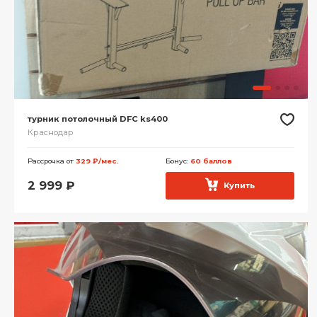
турник потолочный DFC ks400
Краснодар
Рассрочка от
329 ₽/мес.
Бонус:
60 баллов
2 999
₽
Купить