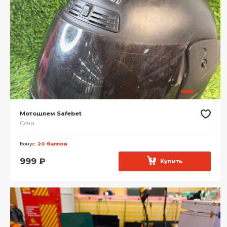
Мотошлем Safebet
Сочи
Бонус:
20 баллов
999
₽
Купить