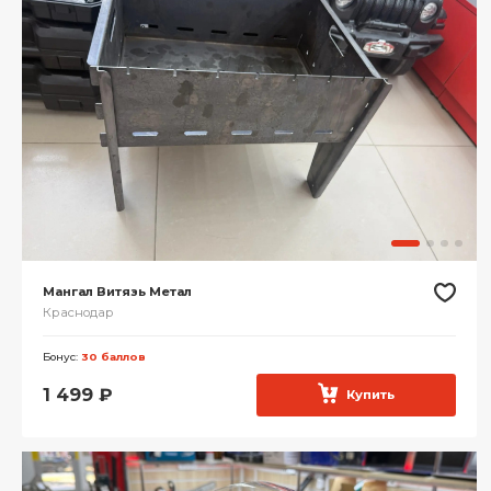
Мангал Витязь Метал
Краснодар
Бонус:
30 баллов
1 499
₽
Купить