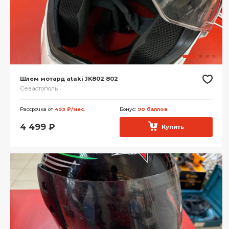
Шлем мотард ataki JK802 802
Севастополь
Рассрочка от
493 ₽/мес.
Бонус:
90 баллов
4 499
₽
Купить