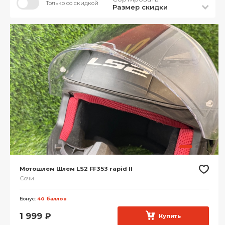
Только со скидкой
Размер скидки
Мотошлем Шлем LS2 FF353 rapid II
Сочи
Бонус:
40 баллов
1 999
₽
Купить