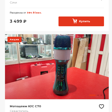
Сочи
Рассрочка от
384 ₽/мес.
3 499
₽
Купить
Акция
Мотошлем HJC C70
Севастополь