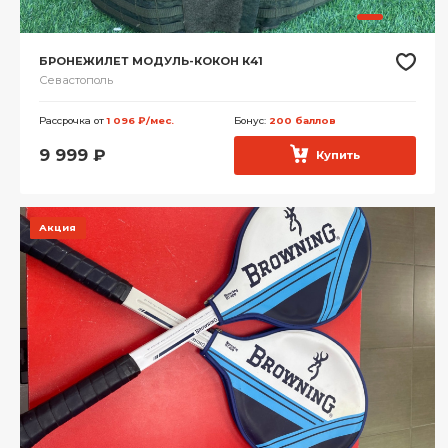
БРОНЕЖИЛЕТ МОДУЛЬ-КОКОН К41
Севастополь
Рассрочка от
1 096 ₽/мес.
Бонус:
200 баллов
9 999
₽
Купить
Акция