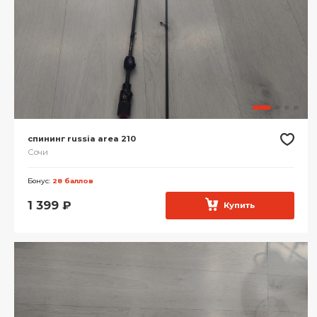
спининг russia area 210
Сочи
Бонус:
28 баллов
1 399
₽
Купить