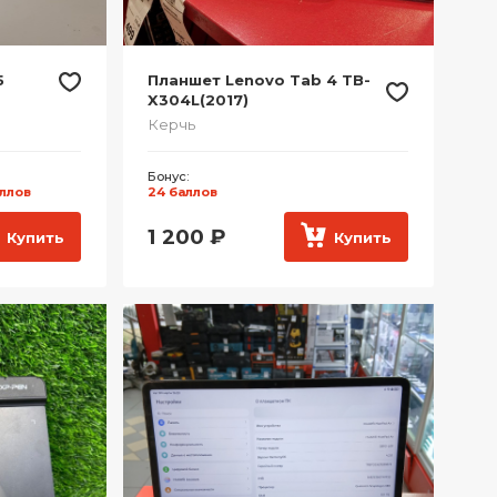
5
Планшет Lenovo Tab 4 TB-
X304L(2017)
Керчь
Бонус:
аллов
24 баллов
1 200
₽
Купить
Купить