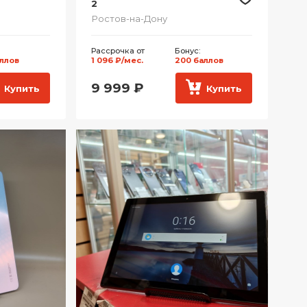
2
Ростов-на-Дону
Рассрочка от
Бонус:
аллов
1 096 ₽/мес.
200 баллов
9 999
₽
Купить
Купить