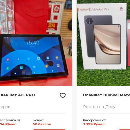
Планшет A15 PRO
Планшет Huawei Mat
Керчь
Ростов-на-Дону
ассрочка от
Бонус:
Рассрочка от
74 ₽/мес.
50 баллов
3 399 ₽/мес.