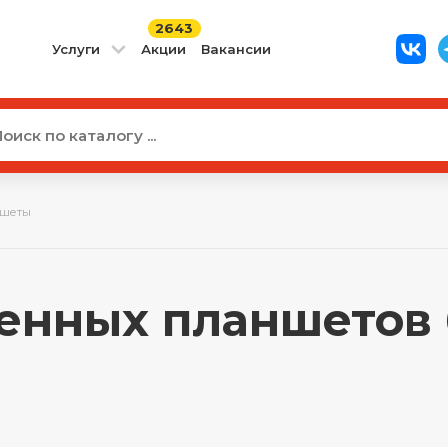
2643
Услуги
Акции
Вакансии
шеты
енных планшетов б