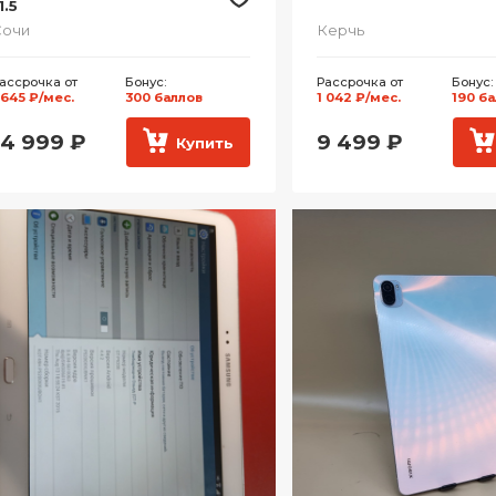
1.5
Сочи
Керчь
ассрочка от
Бонус:
Рассрочка от
Бонус:
 645 ₽/мес.
300 баллов
1 042 ₽/мес.
190 б
14 999
₽
9 499
₽
Купить