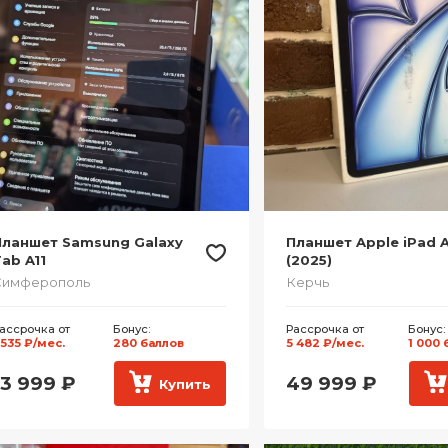
Планшет Samsung Galaxy
Планшет Apple iPad Ai
ab A11
(2025)
Симферополь
Керчь
ассрочка от
Бонус:
Рассрочка от
Бонус:
 535 ₽/мес.
280 баллов
5 482 ₽/мес.
1 000 
13 999
₽
49 999
₽
Купить