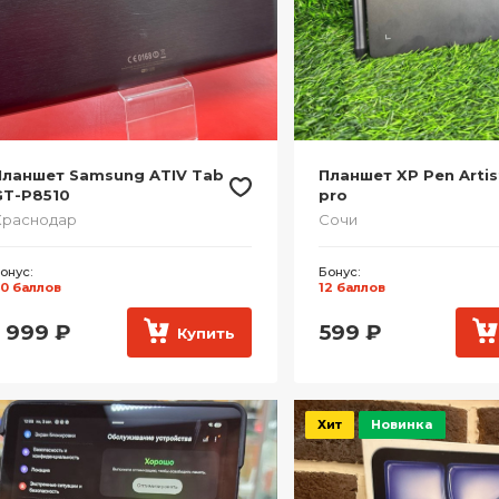
Планшет Samsung ATIV Tab
Планшет XP Pen Artis
GT-P8510
pro
Краснодар
Сочи
онус:
Бонус:
0 баллов
12 баллов
1 999
₽
599
₽
Купить
Хит
Новинка