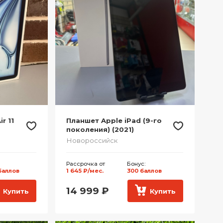
r 11
Планшет Apple iPad (9-го
поколения) (2021)
Новороссийск
Рассрочка от
Бонус:
баллов
1 645 ₽/мес.
300 баллов
14 999
₽
Купить
Купить