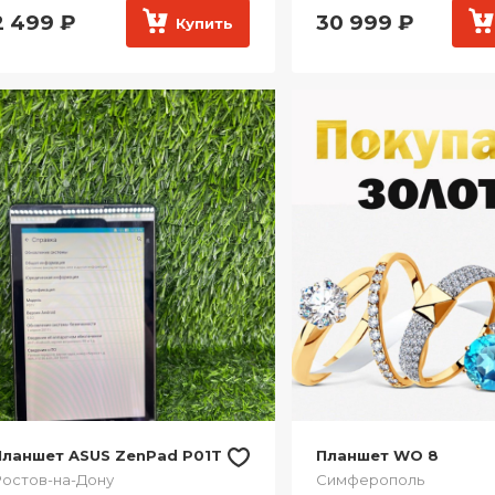
2 499
₽
30 999
₽
Купить
Планшет ASUS ZenPad P01T
Планшет WO 8
остов-на-Дону
Симферополь