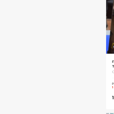
T
Р
1