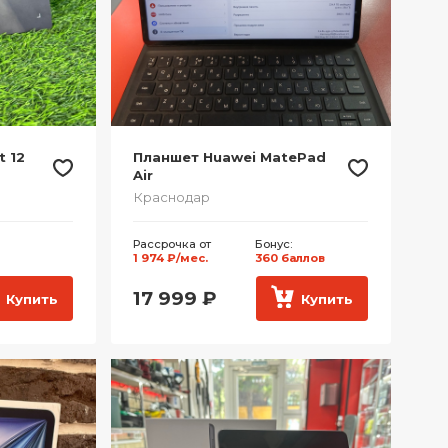
t 12
Планшет Huawei MatePad
Air
Краснодар
Рассрочка от
Бонус:
1 974 ₽/мес.
360 баллов
17 999
₽
Купить
Купить