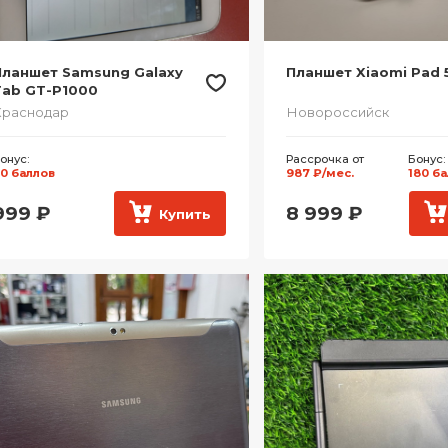
Планшет Samsung Galaxy
Планшет Xiaomi Pad 
Tab GT-P1000
Краснодар
Новороссийск
онус:
Рассрочка от
Бонус:
0 баллов
987 ₽/мес.
180 б
999
₽
8 999
₽
Купить