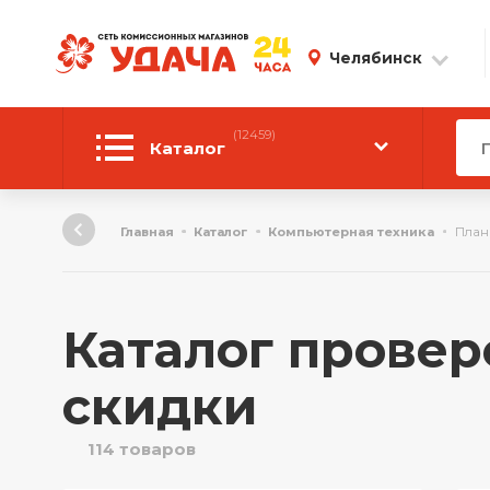
Челябинск
(12459)
Каталог
Автотовары
Главная
Каталог
Компьютерная техника
План
Аудиотехника
Инструмент
Каталог провер
Компьютерная техника
скидки
Личные вещи
114 товаров
ТВ и Видео