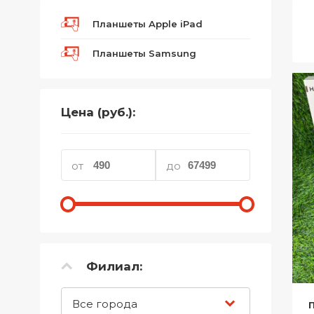
Телефоны
Планшеты Apple iPad
Товары для дома
Планшеты Samsung
Фото и видеотехника
Хобби и отдых
Цена (руб.):
Акционные товары
Проданные товары
от
до
Филиал:
Все города