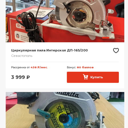
Циркулярная пила Интерскол ДП-165/200
Севастополь
Рассрочка от
438 ₽/мес.
Бонус:
80 баллов
3 999
₽
Купить