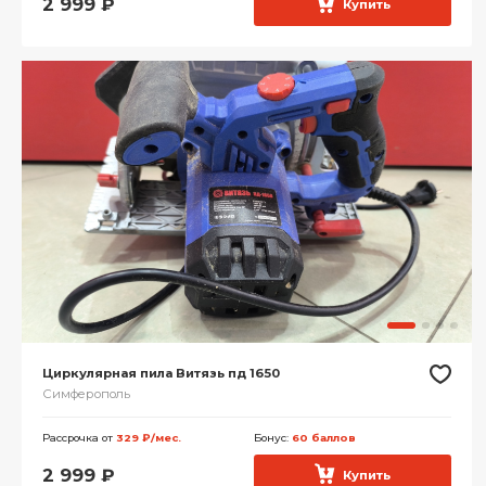
2 999
₽
Купить
Циркулярная пила Витязь пд 1650
Симферополь
Рассрочка от
329 ₽/мес.
Бонус:
60 баллов
2 999
₽
Купить