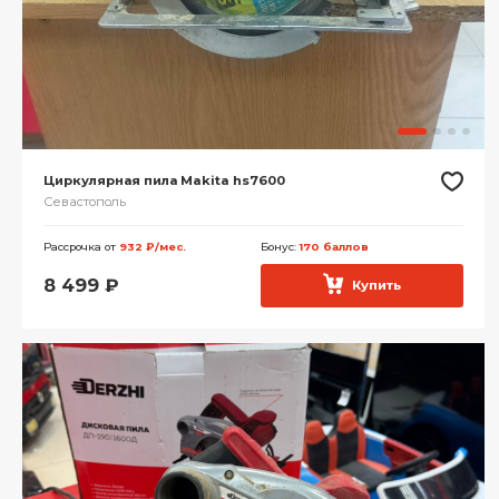
Циркулярная пила Makita hs7600
Севастополь
Рассрочка от
932 ₽/мес.
Бонус:
170 баллов
8 499
₽
Купить