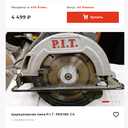
Рассрочка от
493 ₽/мес.
Бонус:
90 баллов
4 499
₽
Купить
Циркулярная пила P.I.T. PKS185-C4
Симферополь