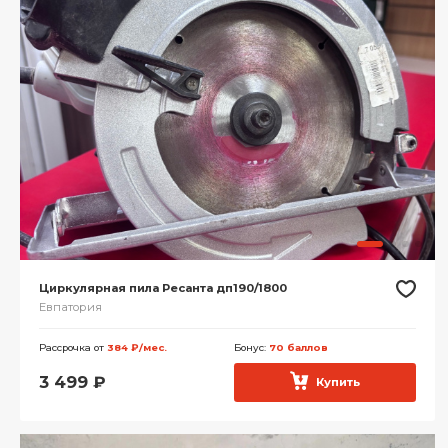
Циркулярная пила Ресанта дп190/1800
Евпатория
Рассрочка от
384 ₽/мес.
Бонус:
70 баллов
3 499
₽
Купить