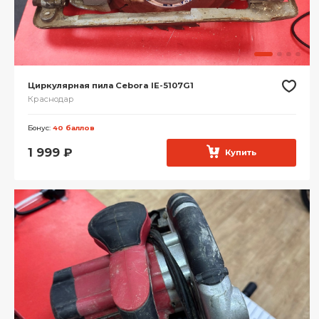
Циркулярная пила Cebora IE-5107G1
Краснодар
Бонус:
40 баллов
1 999
₽
Купить