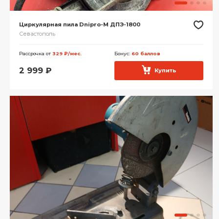
Циркулярная пила Dnipro-M ДПЭ-1800
Севастополь
Рассрочка от
329 ₽/мес.
Бонус:
60 баллов
2 999
₽
Купить