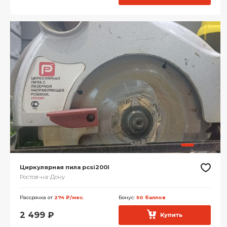
Циркулярная пила pcsi200l
Ростов-на-Дону
Рассрочка от
274 ₽/мес.
Бонус:
50 баллов
2 499
₽
Купить