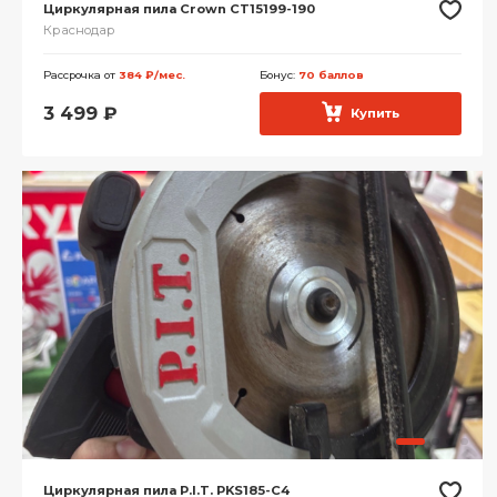
Циркулярная пила Crown CT15199-190
Краснодар
Рассрочка от
384 ₽/мес.
Бонус:
70 баллов
3 499
₽
Купить
Циркулярная пила P.I.T. PKS185-C4