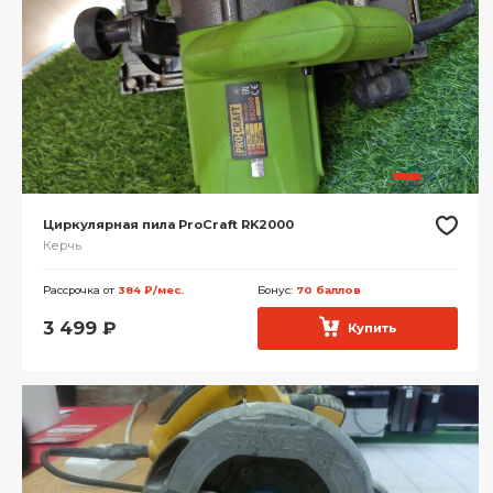
Циркулярная пила ProCraft RK2000
Керчь
Рассрочка от
384 ₽/мес.
Бонус:
70 баллов
3 499
₽
Купить