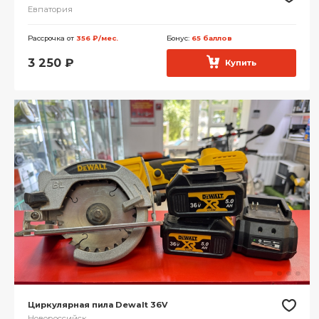
Евпатория
Рассрочка от
356 ₽/мес.
Бонус:
65 баллов
3 250
₽
Купить
Циркулярная пила Dewalt 36V
Новороссийск