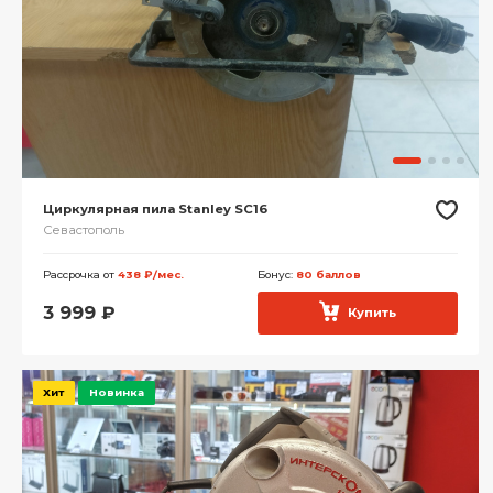
Циркулярная пила Stanley SC16
Севастополь
Рассрочка от
438 ₽/мес.
Бонус:
80 баллов
3 999
₽
Купить
Хит
Новинка