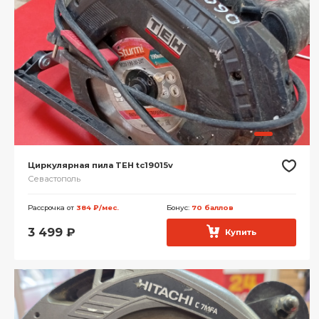
Циркулярная пила TEH tc19015v
Севастополь
Рассрочка от
384 ₽/мес.
Бонус:
70 баллов
3 499
₽
Купить