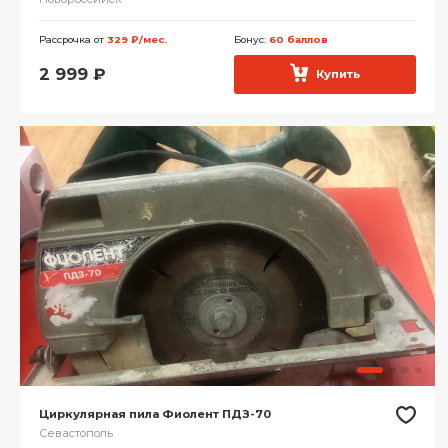
Рассрочка от
329 ₽/мес.
Бонус:
60 баллов
2 999
₽
Купить
Циркулярная пила Фиолент ПДЗ-70
Севастополь