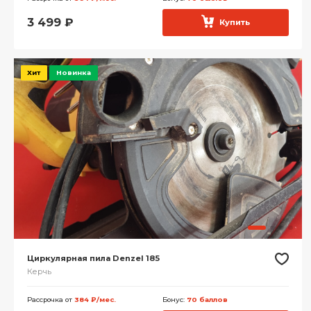
3 499
₽
Купить
Хит
Новинка
Циркулярная пила Denzel 185
Керчь
Рассрочка от
384 ₽/мес.
Бонус:
70 баллов