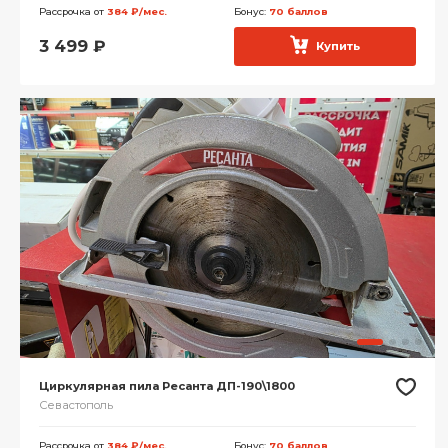
Рассрочка от
384 ₽/мес.
Бонус:
70 баллов
3 499
₽
Купить
Циркулярная пила Ресанта ДП-190\1800
Севастополь
Рассрочка от
384 ₽/мес.
Бонус:
70 баллов