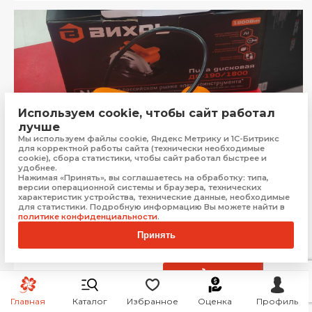
Используем cookie, чтобы сайт работал
лучше
Мы используем файлы cookie, Яндекс Метрику и 1С-Битрикс
для корректной работы сайта (технически необходимые
cookie), сбора статистики, чтобы сайт работал быстрее и
удобнее.
Нажимая «Принять», вы соглашаетесь на обработку: типа,
версии операционной системы и браузера, технических
характеристик устройства, технические данные, необходимые
для статистики. Подробную информацию Вы можете найти в
Циркулярная пила ВИХРЬ дп-190/1800
политике конфиденциальности
.
Сочи
Принять
Рассрочка от
384 ₽/мес.
Бонус:
70 баллов
3 499
₽
Купить
Главная
Каталог
Избранное
Оценка
Профиль