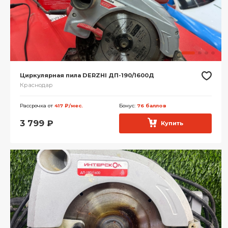
Циркулярная пила DERZHI ДП-190/1600Д
Краснодар
Рассрочка от
417 ₽/мес.
Бонус:
76 баллов
3 799
₽
Купить