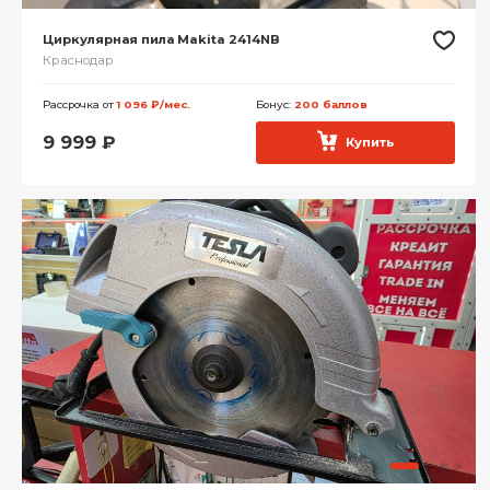
Циркулярная пила Makita 2414NB
Краснодар
Рассрочка от
1 096 ₽/мес.
Бонус:
200 баллов
9 999
₽
Купить