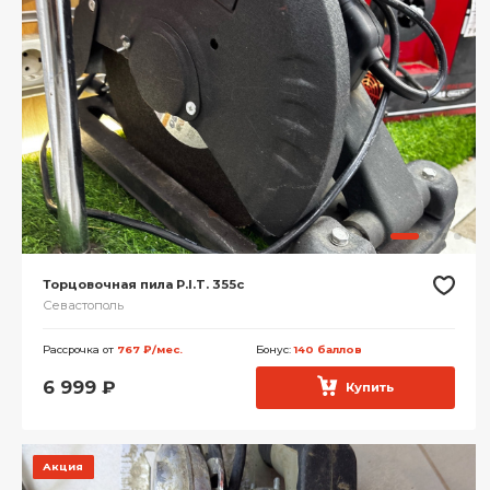
Торцовочная пила P.I.T. 355c
Севастополь
Рассрочка от
767 ₽/мес.
Бонус:
140 баллов
6 999
₽
Купить
Акция