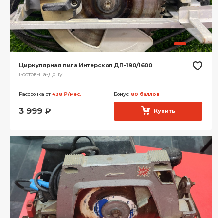
Циркулярная пила Интерскол ДП-190/1600
Ростов-на-Дону
Рассрочка от
438 ₽/мес.
Бонус:
80 баллов
3 999
₽
Купить