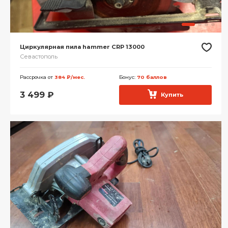
Циркулярная пила hammer CRP 13000
Севастополь
Рассрочка от
384 ₽/мес.
Бонус:
70 баллов
3 499
₽
Купить