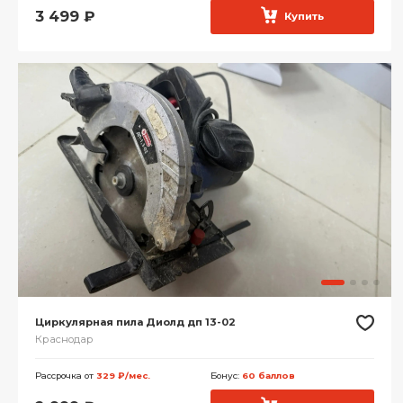
3 499
₽
Купить
Циркулярная пила Диолд дп 13-02
Краснодар
Рассрочка от
329 ₽/мес.
Бонус:
60 баллов