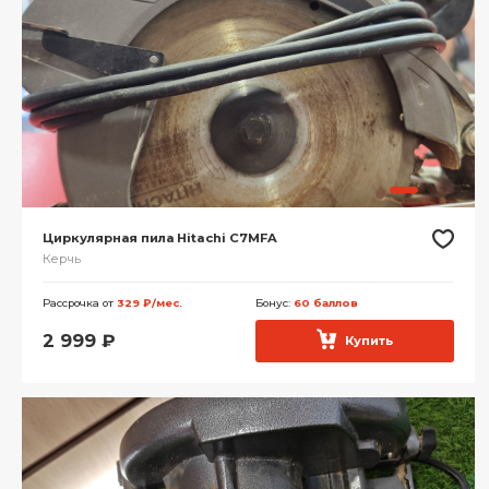
Циркулярная пила Hitachi C7MFA
Керчь
Рассрочка от
329 ₽/мес.
Бонус:
60 баллов
2 999
₽
Купить