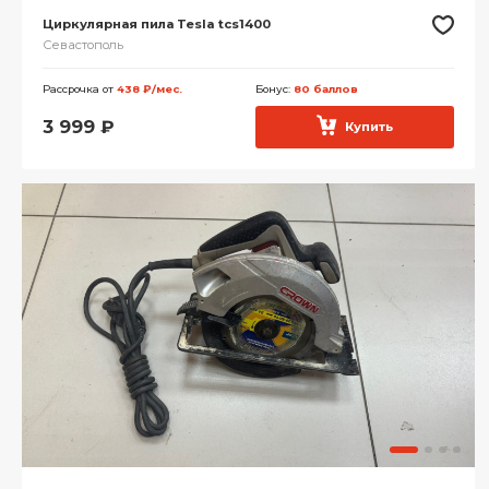
Циркулярная пила Tesla tcs1400
Севастополь
Рассрочка от
438 ₽/мес.
Бонус:
80 баллов
3 999
₽
Купить