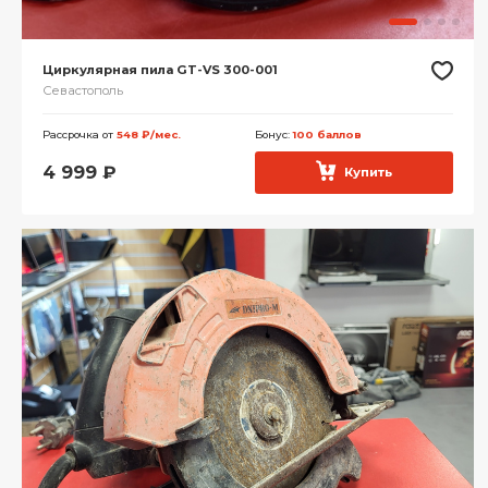
Циркулярная пила GT-VS 300-001
Севастополь
Рассрочка от
548 ₽/мес.
Бонус:
100 баллов
4 999
₽
Купить