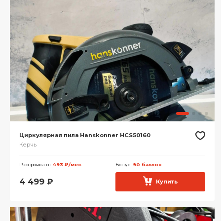
Циркулярная пила Hanskonner HCS50160
Керчь
Рассрочка от
493 ₽/мес.
Бонус:
90 баллов
4 499
₽
Купить