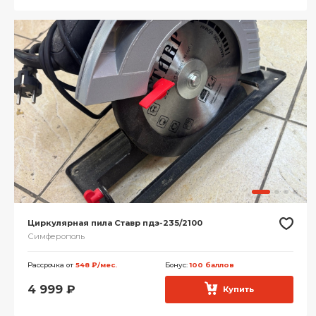
Циркулярная пила Ставр пдэ-235/2100
Симферополь
Рассрочка от
548 ₽/мес.
Бонус:
100 баллов
4 999
₽
Купить